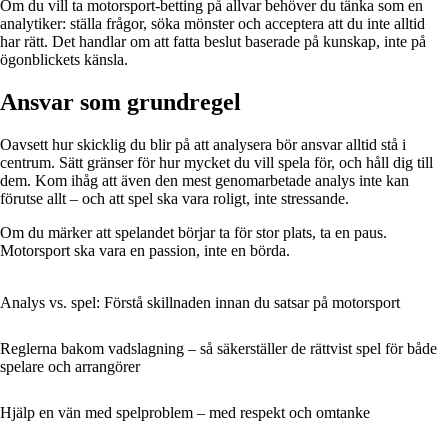
Om du vill ta motorsport-betting på allvar behöver du tänka som en
analytiker: ställa frågor, söka mönster och acceptera att du inte alltid
har rätt. Det handlar om att fatta beslut baserade på kunskap, inte på
ögonblickets känsla.
Ansvar som grundregel
Oavsett hur skicklig du blir på att analysera bör ansvar alltid stå i
centrum. Sätt gränser för hur mycket du vill spela för, och håll dig till
dem. Kom ihåg att även den mest genomarbetade analys inte kan
förutse allt – och att spel ska vara roligt, inte stressande.
Om du märker att spelandet börjar ta för stor plats, ta en paus.
Motorsport ska vara en passion, inte en börda.
Analys vs. spel: Förstå skillnaden innan du satsar på motorsport
Reglerna bakom vadslagning – så säkerställer de rättvist spel för både
spelare och arrangörer
Hjälp en vän med spelproblem – med respekt och omtanke