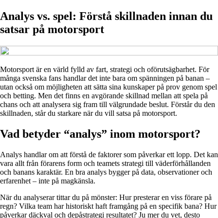
Analys vs. spel: Förstå skillnaden innan du
satsar på motorsport
Motorsport är en värld fylld av fart, strategi och oförutsägbarhet. För
många svenska fans handlar det inte bara om spänningen på banan –
utan också om möjligheten att sätta sina kunskaper på prov genom spel
och betting. Men det finns en avgörande skillnad mellan att spela på
chans och att analysera sig fram till välgrundade beslut. Förstår du den
skillnaden, står du starkare när du vill satsa på motorsport.
Vad betyder “analys” inom motorsport?
Analys handlar om att förstå de faktorer som påverkar ett lopp. Det kan
vara allt från förarens form och teamets strategi till väderförhållanden
och banans karaktär. En bra analys bygger på data, observationer och
erfarenhet – inte på magkänsla.
När du analyserar tittar du på mönster: Hur presterar en viss förare på
regn? Vilka team har historiskt haft framgång på en specifik bana? Hur
påverkar däckval och depåstrategi resultatet? Ju mer du vet, desto