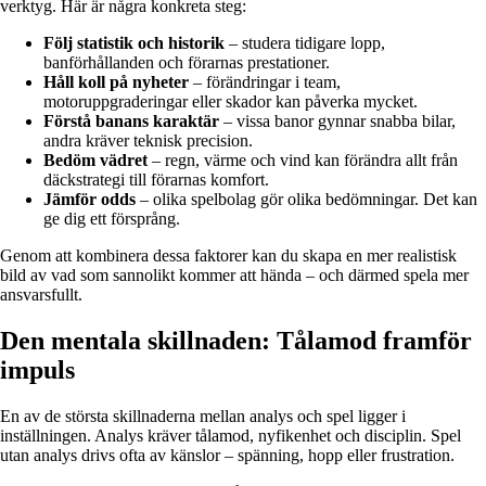
verktyg. Här är några konkreta steg:
Följ statistik och historik
– studera tidigare lopp,
banförhållanden och förarnas prestationer.
Håll koll på nyheter
– förändringar i team,
motoruppgraderingar eller skador kan påverka mycket.
Förstå banans karaktär
– vissa banor gynnar snabba bilar,
andra kräver teknisk precision.
Bedöm vädret
– regn, värme och vind kan förändra allt från
däckstrategi till förarnas komfort.
Jämför odds
– olika spelbolag gör olika bedömningar. Det kan
ge dig ett försprång.
Genom att kombinera dessa faktorer kan du skapa en mer realistisk
bild av vad som sannolikt kommer att hända – och därmed spela mer
ansvarsfullt.
Den mentala skillnaden: Tålamod framför
impuls
En av de största skillnaderna mellan analys och spel ligger i
inställningen. Analys kräver tålamod, nyfikenhet och disciplin. Spel
utan analys drivs ofta av känslor – spänning, hopp eller frustration.