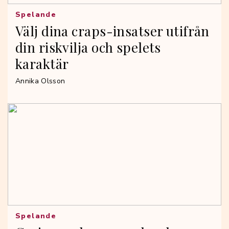
Spelande
Välj dina craps-insatser utifrån
din riskvilja och spelets
karaktär
Annika Olsson
Spelande