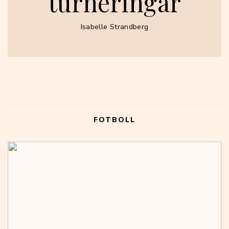
turneringar
Isabelle Strandberg
FOTBOLL