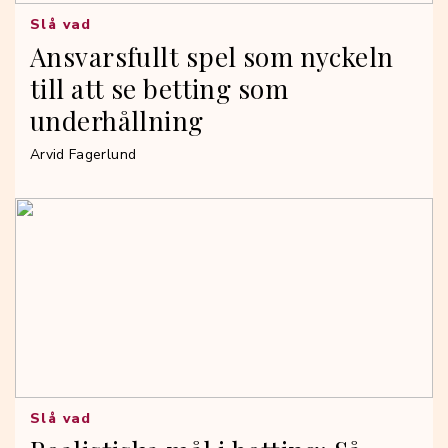
Slå vad
Ansvarsfullt spel som nyckeln
till att se betting som
underhållning
Arvid Fagerlund
Slå vad