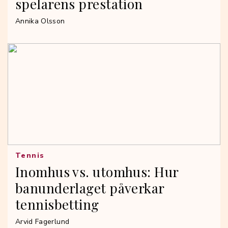
spelarens prestation
Annika Olsson
Tennis
Inomhus vs. utomhus: Hur
banunderlaget påverkar
tennisbetting
Arvid Fagerlund