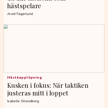
hästspelare
Arvid Fagerlund
Hästkapplöpning
Kusken i fokus: När taktiken
justeras mitt i loppet
Isabelle Strandberg