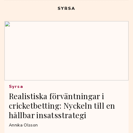
SYRSA
Syrsa
Realistiska förväntningar i
cricketbetting: Nyckeln till en
hållbar insatsstrategi
Annika Olsson