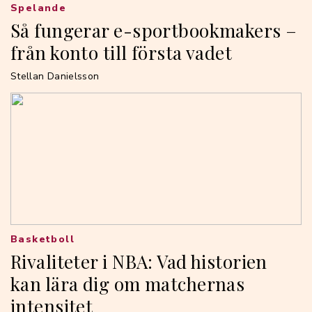
Spelande
Så fungerar e-sportbookmakers –
från konto till första vadet
Stellan Danielsson
Basketboll
Rivaliteter i NBA: Vad historien
kan lära dig om matchernas
intensitet