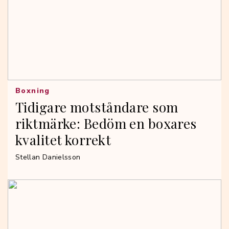
Boxning
Tidigare motståndare som
riktmärke: Bedöm en boxares
kvalitet korrekt
Stellan Danielsson