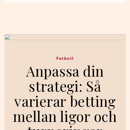
Fotboll
Anpassa din
strategi: Så
varierar betting
mellan ligor och