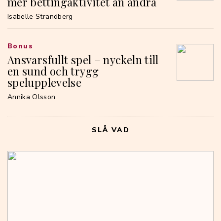
mer bettingaktivitet än andra
Isabelle Strandberg
Bonus
Ansvarsfullt spel – nyckeln till
en sund och trygg
spelupplevelse
Annika Olsson
SLÅ VAD