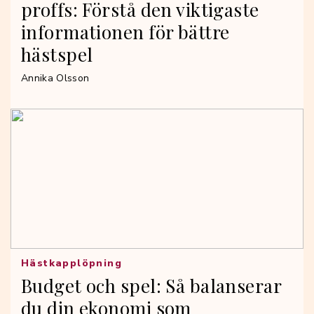
proffs: Förstå den viktigaste
informationen för bättre
hästspel
Annika Olsson
Hästkapplöpning
Budget och spel: Så balanserar
du din ekonomi som