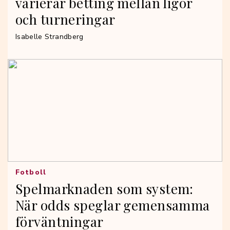
varierar betting mellan ligor
och turneringar
Isabelle Strandberg
Fotboll
Spelmarknaden som system:
När odds speglar gemensamma
förväntningar