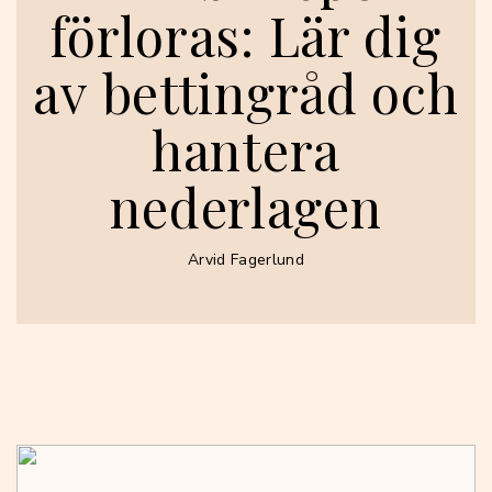
förloras: Lär dig
av bettingråd och
hantera
nederlagen
Arvid Fagerlund