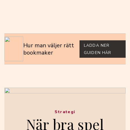
Hur man väljer rätt
LADDA NER
bookmaker
GUIDEN HÄR
Strategi
När bra spel