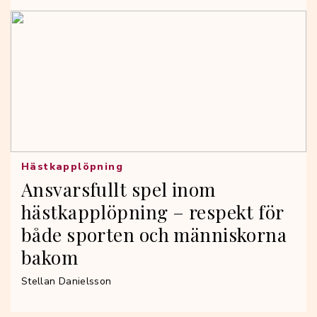
Hästkapplöpning
Ansvarsfullt spel inom
hästkapplöpning – respekt för
både sporten och människorna
bakom
Stellan Danielsson