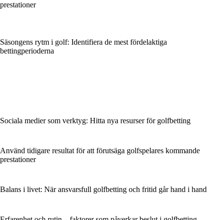
prestationer
Säsongens rytm i golf: Identifiera de mest fördelaktiga
bettingperioderna
Sociala medier som verktyg: Hitta nya resurser för golfbetting
Använd tidigare resultat för att förutsäga golfspelares kommande
prestationer
Balans i livet: När ansvarsfull golfbetting och fritid går hand i hand
Erfarenhet och rutin – faktorer som påverkar beslut i golfbetting