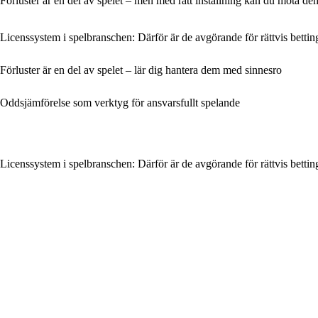
Förluster är en del av spelet – men med rätt inställning kan du möta d
Licenssystem i spelbranschen: Därför är de avgörande för rättvis bettin
Förluster är en del av spelet – lär dig hantera dem med sinnesro
Oddsjämförelse som verktyg för ansvarsfullt spelande
Licenssystem i spelbranschen: Därför är de avgörande för rättvis bettin