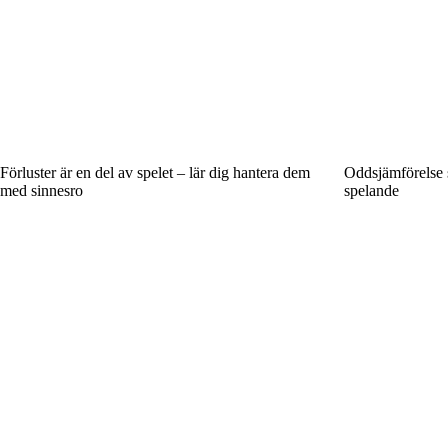
Förluster är en del av spelet – lär dig hantera dem
Oddsjämförelse s
med sinnesro
spelande