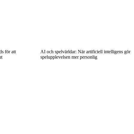
s för att
AI och spelvärldar: När artificiell intelligens gör
ut
spelupplevelsen mer personlig