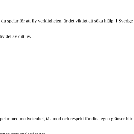
spelar för att fly verkligheten, är det viktigt att söka hjälp. I Sverige
v del av ditt liv.
du spelar med medvetenhet, tålamod och respekt för dina egna gränser blir