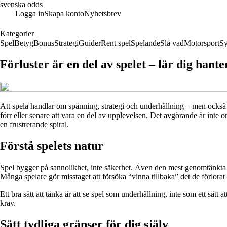
svenska odds
Logga in
Skapa konto
Nyhetsbrev
Kategorier
Spel
Betyg
Bonus
Strategi
Guider
Rent spel
Spelande
Slå vad
Motorsport
Sy
Förluster är en del av spelet – lär dig han
Att spela handlar om spänning, strategi och underhållning – men också o
förr eller senare att vara en del av upplevelsen. Det avgörande är inte om
en frustrerande spiral.
Förstå spelets natur
Spel bygger på sannolikhet, inte säkerhet. Även den mest genomtänkta stra
Många spelare gör misstaget att försöka “vinna tillbaka” det de förlorat –
Ett bra sätt att tänka är att se spel som underhållning, inte som ett sätt
krav.
Sätt tydliga gränser för dig själv