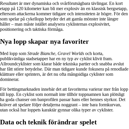
Resultatet är mer dynamiska och svårförutsägbara tävlingar. En kort
etapp på 120 kilometer kan bli mer explosiv än en klassisk bergsetapp,
eftersom attackerna kommer tidigare och intensiteten är högre. För den
som spelar på cykellopp betyder det att gamla mönster inte längre
håller – man måste istället analysera cyklisternas explosivitet,
positionering och taktiska förmåga.
Nya lopp skapar nya favoriter
Med lopp som
Strade Bianche
,
Gravel Worlds
och korta,
publikvänliga stadsetapper har en ny typ av cyklist klivit fram.
Allroundcyklister som klarar både tekniska partier och snabba avslut
har fått större betydelse. Där man tidigare kunde fokusera på renodlade
klättrare eller sprinters, är det nu ofta mångsidiga cyklister som
dominerar.
För bettingmarknaden innebär det att favoriterna varierar mer från lopp
till lopp. En cyklist som normalt inte tillhör toppnamnen kan plötsligt
ha goda chanser om banprofilen passar hans eller hennes styrkor. Det
kräver att spelare följer detaljerna noggrant – inte bara formkurvan,
utan också hur loppets karaktär gynnar olika typer av cyklister.
Data och teknik förändrar spelet