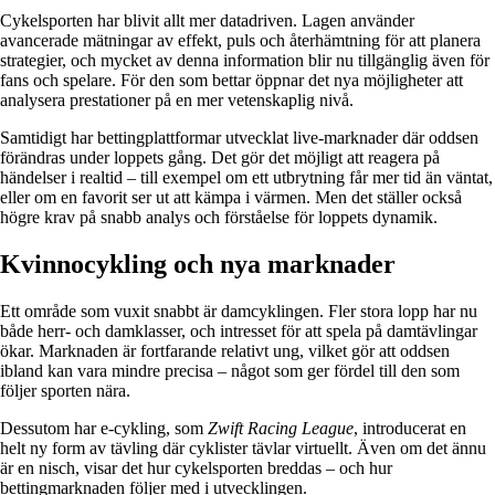
Cykelsporten har blivit allt mer datadriven. Lagen använder
avancerade mätningar av effekt, puls och återhämtning för att planera
strategier, och mycket av denna information blir nu tillgänglig även för
fans och spelare. För den som bettar öppnar det nya möjligheter att
analysera prestationer på en mer vetenskaplig nivå.
Samtidigt har bettingplattformar utvecklat live-marknader där oddsen
förändras under loppets gång. Det gör det möjligt att reagera på
händelser i realtid – till exempel om ett utbrytning får mer tid än väntat,
eller om en favorit ser ut att kämpa i värmen. Men det ställer också
högre krav på snabb analys och förståelse för loppets dynamik.
Kvinnocykling och nya marknader
Ett område som vuxit snabbt är damcyklingen. Fler stora lopp har nu
både herr- och damklasser, och intresset för att spela på damtävlingar
ökar. Marknaden är fortfarande relativt ung, vilket gör att oddsen
ibland kan vara mindre precisa – något som ger fördel till den som
följer sporten nära.
Dessutom har e-cykling, som
Zwift Racing League
, introducerat en
helt ny form av tävling där cyklister tävlar virtuellt. Även om det ännu
är en nisch, visar det hur cykelsporten breddas – och hur
bettingmarknaden följer med i utvecklingen.