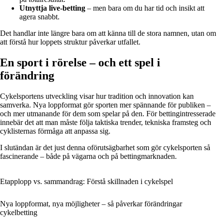
Utnyttja live-betting
– men bara om du har tid och insikt att
agera snabbt.
Det handlar inte längre bara om att känna till de stora namnen, utan om
att förstå hur loppets struktur påverkar utfallet.
En sport i rörelse – och ett spel i
förändring
Cykelsportens utveckling visar hur tradition och innovation kan
samverka. Nya loppformat gör sporten mer spännande för publiken –
och mer utmanande för dem som spelar på den. För bettingintresserade
innebär det att man måste följa taktiska trender, tekniska framsteg och
cyklisternas förmåga att anpassa sig.
I slutändan är det just denna oförutsägbarhet som gör cykelsporten så
fascinerande – både på vägarna och på bettingmarknaden.
Etapplopp vs. sammandrag: Förstå skillnaden i cykelspel
Nya loppformat, nya möjligheter – så påverkar förändringar
cykelbetting