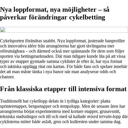
Nya loppformat, nya möjligheter – så
påverkar förändringar cykelbetting
Cykelsporten förändras snabbt. Nya loppformat, justerade banprofiler
och innovativa idéer från arrangörerna har gjort tävlingarna mer
oförutsägbara – och därmed också mer spännande för dem som följer
sporten via bettingmarknaden. Där man tidigare kunde lita på att vissa
typer av etapper gynnade samma cyklister år efter år, har nya format
och taktiska upplägg ritat om kartan. För både fans och spelare innebär
det att man måste tänka i nya banor när man analyserar odds och
chanser.
Från klassiska etapper till intensiva format
Traditionellt har cykellopp delats in i tydliga kategorier: platta
sprinteretapper, bergsetapper och tempolopp. Men de senaste åren har
arrangörerna börjat experimentera med kortare etapper, grusavsnitt,
tekniska stadsslingor och till och med så kallade
mixed terrain
-lopp där
cyklisterna möter både asfalt, grus och kullersten under samma dag.