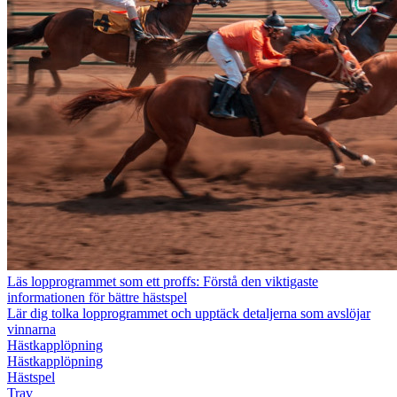
Läs lopprogrammet som ett proffs: Förstå den viktigaste
informationen för bättre hästspel
Lär dig tolka lopprogrammet och upptäck detaljerna som avslöjar
vinnarna
Hästkapplöpning
Hästkapplöpning
Hästspel
Trav