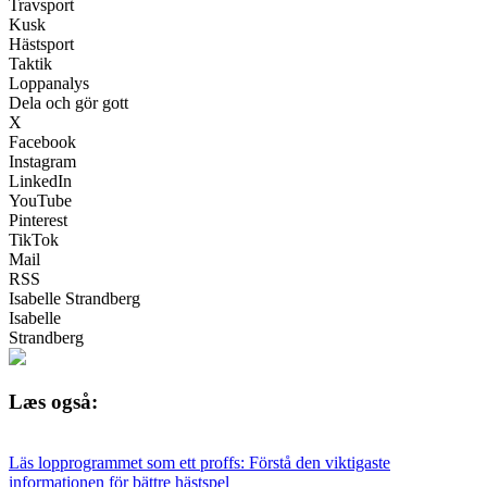
Travsport
Kusk
Hästsport
Taktik
Loppanalys
Dela och gör gott
X
Facebook
Instagram
LinkedIn
YouTube
Pinterest
TikTok
Mail
RSS
Isabelle Strandberg
Isabelle
Strandberg
Læs også:
Läs lopprogrammet som ett proffs: Förstå den viktigaste
informationen för bättre hästspel