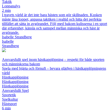
Taktik
Loppanalys
2 min
I travets värld är det inte bara hästen som gör skillnaden. Kusken
måste läsa loppet, anpassa taktiken i realtid och hitta det perfekta
tillfället att sätta in avgörandet. Följ med bakom kulisserna i en sport
där erfarenhet, känsla och samspel mellan människa och häst är
avgörande.
Isabelle Strandberg
Isabelle
Strandberg
Ansvarsfullt spel inom hästkapplöpning – respekt för både sporten
och människorna bakom
Spela med hjärta och förnuft – bevara glädjen i hästkapplöpningens
värld
Hästkapplöpning
Hästkapplöpning
Hästkapplöpning
Ansvarsfullt Spel
Sportetik
Spelkultur
Hästsport
6 min