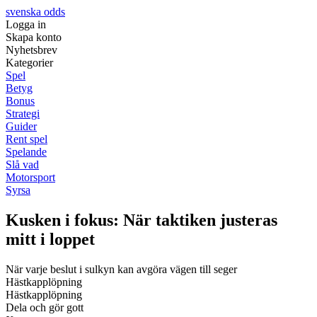
svenska odds
Logga in
Skapa konto
Nyhetsbrev
Kategorier
Spel
Betyg
Bonus
Strategi
Guider
Rent spel
Spelande
Slå vad
Motorsport
Syrsa
Kusken i fokus: När taktiken justeras
mitt i loppet
När varje beslut i sulkyn kan avgöra vägen till seger
Hästkapplöpning
Hästkapplöpning
Dela och gör gott