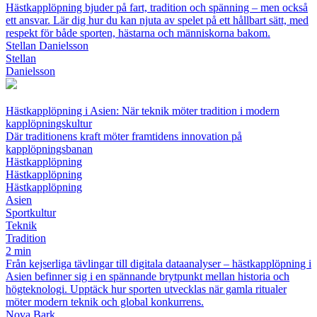
Hästkapplöpning bjuder på fart, tradition och spänning – men också
ett ansvar. Lär dig hur du kan njuta av spelet på ett hållbart sätt, med
respekt för både sporten, hästarna och människorna bakom.
Stellan Danielsson
Stellan
Danielsson
Hästkapplöpning i Asien: När teknik möter tradition i modern
kapplöpningskultur
Där traditionens kraft möter framtidens innovation på
kapplöpningsbanan
Hästkapplöpning
Hästkapplöpning
Hästkapplöpning
Asien
Sportkultur
Teknik
Tradition
2 min
Från kejserliga tävlingar till digitala dataanalyser – hästkapplöpning i
Asien befinner sig i en spännande brytpunkt mellan historia och
högteknologi. Upptäck hur sporten utvecklas när gamla ritualer
möter modern teknik och global konkurrens.
Nova Bark