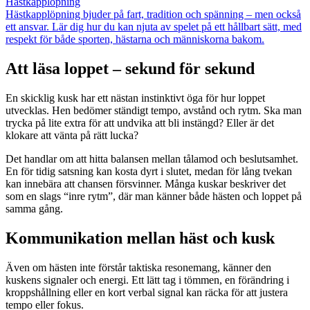
Hästkapplöpning
Hästkapplöpning bjuder på fart, tradition och spänning – men också
ett ansvar. Lär dig hur du kan njuta av spelet på ett hållbart sätt, med
respekt för både sporten, hästarna och människorna bakom.
Att läsa loppet – sekund för sekund
En skicklig kusk har ett nästan instinktivt öga för hur loppet
utvecklas. Hen bedömer ständigt tempo, avstånd och rytm. Ska man
trycka på lite extra för att undvika att bli instängd? Eller är det
klokare att vänta på rätt lucka?
Det handlar om att hitta balansen mellan tålamod och beslutsamhet.
En för tidig satsning kan kosta dyrt i slutet, medan för lång tvekan
kan innebära att chansen försvinner. Många kuskar beskriver det
som en slags “inre rytm”, där man känner både hästen och loppet på
samma gång.
Kommunikation mellan häst och kusk
Även om hästen inte förstår taktiska resonemang, känner den
kuskens signaler och energi. Ett lätt tag i tömmen, en förändring i
kroppshållning eller en kort verbal signal kan räcka för att justera
tempo eller fokus.