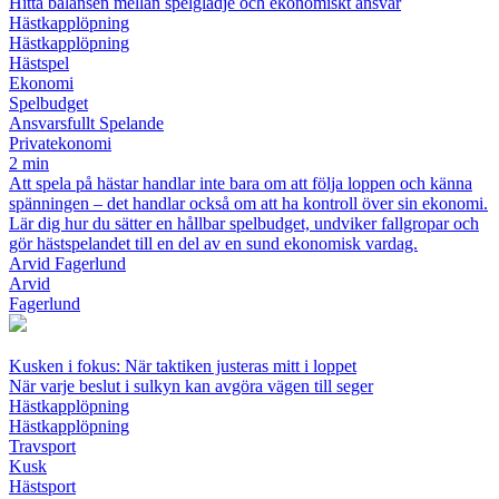
Hitta balansen mellan spelglädje och ekonomiskt ansvar
Hästkapplöpning
Hästkapplöpning
Hästspel
Ekonomi
Spelbudget
Ansvarsfullt Spelande
Privatekonomi
2 min
Att spela på hästar handlar inte bara om att följa loppen och känna
spänningen – det handlar också om att ha kontroll över sin ekonomi.
Lär dig hur du sätter en hållbar spelbudget, undviker fallgropar och
gör hästspelandet till en del av en sund ekonomisk vardag.
Arvid Fagerlund
Arvid
Fagerlund
Kusken i fokus: När taktiken justeras mitt i loppet
När varje beslut i sulkyn kan avgöra vägen till seger
Hästkapplöpning
Hästkapplöpning
Travsport
Kusk
Hästsport