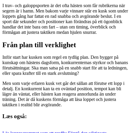
I trav- och galoppsporten är det ofta hästen som får rubrikerna när
segern är i hamn. Men bakom varje vinnare står en kusk som under
loppets gång har fattat en rad snabba och avgörande beslut. I en
sport där sekunder och positioner kan förändras på ett ögonblick
handlar det inte bara om fart – utan om timing, överblick och
förmågan att justera taktiken medan hjulen snurrar.
Från plan till verklighet
Inför start har kusken som regel en tydlig plan. Den bygger på
kunskap om hästens dagsform, konkurrenternas styrkor och banans
förutsättningar. Ska man satsa på en snabb start för att ta ledningen,
eller spara krafter till en stark avslutning?
Men som varje erfaren kusk vet går det sällan att förutse ett lopp i
detalj. En konkurrent kan ta en oväntad position, tempot kan bli
lägre än väntat, eller hästen kan reagera annorlunda än under
träning. Det är då kuskens förmåga att läsa loppet och justera
taktiken i realtid blir avgörande.
Læs også: