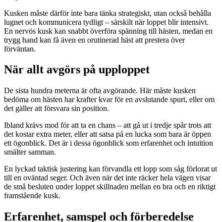
Kusken måste därför inte bara tänka strategiskt, utan också behålla
lugnet och kommunicera tydligt – särskilt när loppet blir intensivt.
En nervös kusk kan snabbt överföra spänning till hästen, medan en
trygg hand kan få även en orutinerad häst att prestera över
förväntan.
När allt avgörs på upploppet
De sista hundra meterna är ofta avgörande. Här måste kusken
bedöma om hästen har krafter kvar för en avslutande spurt, eller om
det gäller att försvara sin position.
Ibland krävs mod för att ta en chans – att gå ut i tredje spår trots att
det kostar extra meter, eller att satsa på en lucka som bara är öppen
ett ögonblick. Det är i dessa ögonblick som erfarenhet och intuition
smälter samman.
En lyckad taktisk justering kan förvandla ett lopp som såg förlorat ut
till en oväntad seger. Och även när det inte räcker hela vägen visar
de små besluten under loppet skillnaden mellan en bra och en riktigt
framstående kusk.
Erfarenhet, samspel och förberedelse