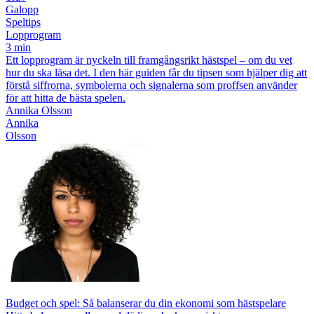
Galopp
Speltips
Lopprogram
3 min
Ett lopprogram är nyckeln till framgångsrikt hästspel – om du vet
hur du ska läsa det. I den här guiden får du tipsen som hjälper dig att
förstå siffrorna, symbolerna och signalerna som proffsen använder
för att hitta de bästa spelen.
Annika Olsson
Annika
Olsson
Budget och spel: Så balanserar du din ekonomi som hästspelare