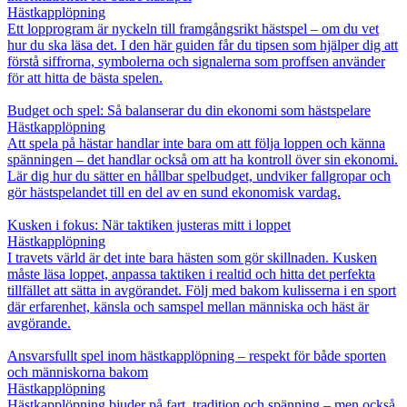
Hästkapplöpning
Ett lopprogram är nyckeln till framgångsrikt hästspel – om du vet
hur du ska läsa det. I den här guiden får du tipsen som hjälper dig att
förstå siffrorna, symbolerna och signalerna som proffsen använder
för att hitta de bästa spelen.
Budget och spel: Så balanserar du din ekonomi som hästspelare
Hästkapplöpning
Att spela på hästar handlar inte bara om att följa loppen och känna
spänningen – det handlar också om att ha kontroll över sin ekonomi.
Lär dig hur du sätter en hållbar spelbudget, undviker fallgropar och
gör hästspelandet till en del av en sund ekonomisk vardag.
Kusken i fokus: När taktiken justeras mitt i loppet
Hästkapplöpning
I travets värld är det inte bara hästen som gör skillnaden. Kusken
måste läsa loppet, anpassa taktiken i realtid och hitta det perfekta
tillfället att sätta in avgörandet. Följ med bakom kulisserna i en sport
där erfarenhet, känsla och samspel mellan människa och häst är
avgörande.
Ansvarsfullt spel inom hästkapplöpning – respekt för både sporten
och människorna bakom
Hästkapplöpning
Hästkapplöpning bjuder på fart, tradition och spänning – men också