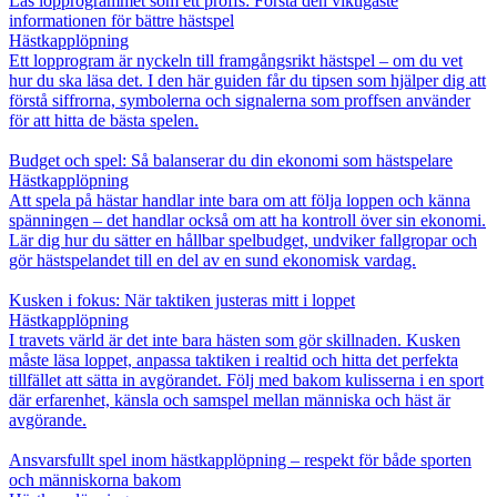
Läs lopprogrammet som ett proffs: Förstå den viktigaste
informationen för bättre hästspel
Hästkapplöpning
Ett lopprogram är nyckeln till framgångsrikt hästspel – om du vet
hur du ska läsa det. I den här guiden får du tipsen som hjälper dig att
förstå siffrorna, symbolerna och signalerna som proffsen använder
för att hitta de bästa spelen.
Budget och spel: Så balanserar du din ekonomi som hästspelare
Hästkapplöpning
Att spela på hästar handlar inte bara om att följa loppen och känna
spänningen – det handlar också om att ha kontroll över sin ekonomi.
Lär dig hur du sätter en hållbar spelbudget, undviker fallgropar och
gör hästspelandet till en del av en sund ekonomisk vardag.
Kusken i fokus: När taktiken justeras mitt i loppet
Hästkapplöpning
I travets värld är det inte bara hästen som gör skillnaden. Kusken
måste läsa loppet, anpassa taktiken i realtid och hitta det perfekta
tillfället att sätta in avgörandet. Följ med bakom kulisserna i en sport
där erfarenhet, känsla och samspel mellan människa och häst är
avgörande.
Ansvarsfullt spel inom hästkapplöpning – respekt för både sporten
och människorna bakom