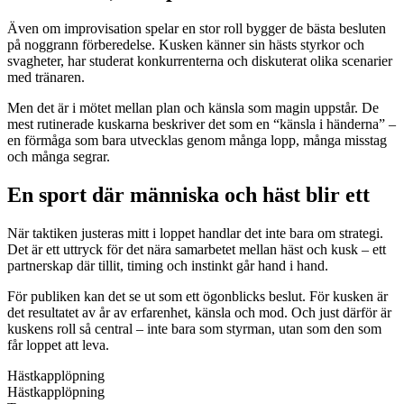
Även om improvisation spelar en stor roll bygger de bästa besluten
på noggrann förberedelse. Kusken känner sin hästs styrkor och
svagheter, har studerat konkurrenterna och diskuterat olika scenarier
med tränaren.
Men det är i mötet mellan plan och känsla som magin uppstår. De
mest rutinerade kuskarna beskriver det som en “känsla i händerna” –
en förmåga som bara utvecklas genom många lopp, många misstag
och många segrar.
En sport där människa och häst blir ett
När taktiken justeras mitt i loppet handlar det inte bara om strategi.
Det är ett uttryck för det nära samarbetet mellan häst och kusk – ett
partnerskap där tillit, timing och instinkt går hand i hand.
För publiken kan det se ut som ett ögonblicks beslut. För kusken är
det resultatet av år av erfarenhet, känsla och mod. Och just därför är
kuskens roll så central – inte bara som styrman, utan som den som
får loppet att leva.
Hästkapplöpning
Hästkapplöpning