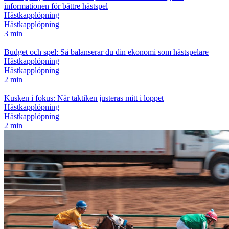
informationen för bättre hästspel
Hästkapplöpning
Hästkapplöpning
3 min
Budget och spel: Så balanserar du din ekonomi som hästspelare
Hästkapplöpning
Hästkapplöpning
2 min
Kusken i fokus: När taktiken justeras mitt i loppet
Hästkapplöpning
Hästkapplöpning
2 min