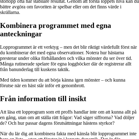
storlopp ofta har stabilare resultat. Genom att förstå loppets nivå kan du
bättre avgöra om favoriten är spelbar eller om det finns värde i
skrällarna.
Kombinera programmet med egna
anteckningar
Lopprogrammet är ett verktyg – men det blir riktigt värdefullt först när
du kombinerar det med egna observationer. Notera hur hästarna
presterar under olika förhållanden och vilka mönster du ser över tid.
Många rutinerade spelare för egna loggböcker där de registrerar allt
från banunderlag till kuskens taktik.
Med tiden kommer du att börja känna igen mönster – och kunna
förutse när en häst står inför ett genombrott.
Från information till insikt
Att läsa ett lopprogram som ett proffs handlar inte om att kunna allt på
en gång, utan om att ställa rätt frågor: Vad säger siffrorna? Vad döljer
de? Och hur passar dagens förutsättningar hästens styrkor?
När du lär dig att kombinera fakta med känsla blir lopprogrammet inte