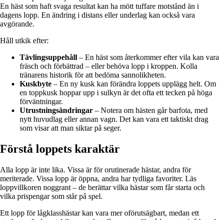
En häst som haft svaga resultat kan ha mött tuffare motstånd än i
dagens lopp. En ändring i distans eller underlag kan också vara
avgörande.
Håll utkik efter:
Tävlingsuppehåll
– En häst som återkommer efter vila kan vara
fräsch och förbättrad – eller behöva lopp i kroppen. Kolla
tränarens historik för att bedöma sannolikheten.
Kuskbyte
– En ny kusk kan förändra loppets upplägg helt. Om
en toppkusk hoppar upp i sulkyn är det ofta ett tecken på höga
förväntningar.
Utrustningsändringar
– Notera om hästen går barfota, med
nytt huvudlag eller annan vagn. Det kan vara ett taktiskt drag
som visar att man siktar på seger.
Förstå loppets karaktär
Alla lopp är inte lika. Vissa är för orutinerade hästar, andra för
meriterade. Vissa lopp är öppna, andra har tydliga favoriter. Läs
loppvillkoren noggrant – de berättar vilka hästar som får starta och
vilka prispengar som står på spel.
Ett lopp för lågklasshästar kan vara mer oförutsägbart, medan ett