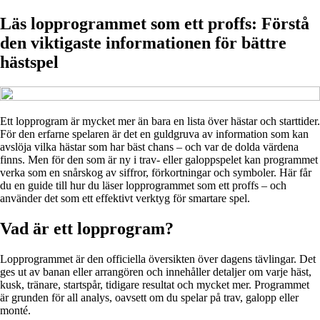
Läs lopprogrammet som ett proffs: Förstå
den viktigaste informationen för bättre
hästspel
Ett lopprogram är mycket mer än bara en lista över hästar och starttider.
För den erfarne spelaren är det en guldgruva av information som kan
avslöja vilka hästar som har bäst chans – och var de dolda värdena
finns. Men för den som är ny i trav- eller galoppspelet kan programmet
verka som en snårskog av siffror, förkortningar och symboler. Här får
du en guide till hur du läser lopprogrammet som ett proffs – och
använder det som ett effektivt verktyg för smartare spel.
Vad är ett lopprogram?
Lopprogrammet är den officiella översikten över dagens tävlingar. Det
ges ut av banan eller arrangören och innehåller detaljer om varje häst,
kusk, tränare, startspår, tidigare resultat och mycket mer. Programmet
är grunden för all analys, oavsett om du spelar på trav, galopp eller
monté.