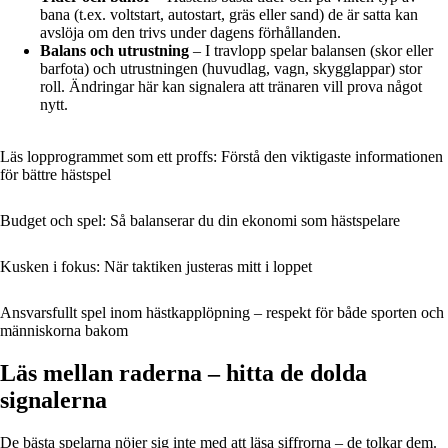
bana (t.ex. voltstart, autostart, gräs eller sand) de är satta kan
avslöja om den trivs under dagens förhållanden.
Balans och utrustning
– I travlopp spelar balansen (skor eller
barfota) och utrustningen (huvudlag, vagn, skygglappar) stor
roll. Ändringar här kan signalera att tränaren vill prova något
nytt.
Läs lopprogrammet som ett proffs: Förstå den viktigaste informationen
för bättre hästspel
Budget och spel: Så balanserar du din ekonomi som hästspelare
Kusken i fokus: När taktiken justeras mitt i loppet
Ansvarsfullt spel inom hästkapplöpning – respekt för både sporten och
människorna bakom
Läs mellan raderna – hitta de dolda
signalerna
De bästa spelarna nöjer sig inte med att läsa siffrorna – de tolkar dem.