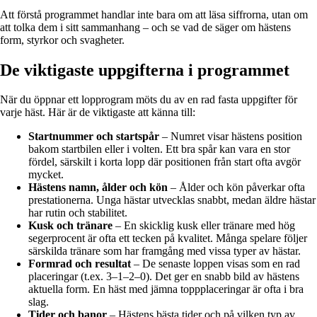
Att förstå programmet handlar inte bara om att läsa siffrorna, utan om
att tolka dem i sitt sammanhang – och se vad de säger om hästens
form, styrkor och svagheter.
De viktigaste uppgifterna i programmet
När du öppnar ett lopprogram möts du av en rad fasta uppgifter för
varje häst. Här är de viktigaste att känna till:
Startnummer och startspår
– Numret visar hästens position
bakom startbilen eller i volten. Ett bra spår kan vara en stor
fördel, särskilt i korta lopp där positionen från start ofta avgör
mycket.
Hästens namn, ålder och kön
– Ålder och kön påverkar ofta
prestationerna. Unga hästar utvecklas snabbt, medan äldre hästar
har rutin och stabilitet.
Kusk och tränare
– En skicklig kusk eller tränare med hög
segerprocent är ofta ett tecken på kvalitet. Många spelare följer
särskilda tränare som har framgång med vissa typer av hästar.
Formrad och resultat
– De senaste loppen visas som en rad
placeringar (t.ex. 3–1–2–0). Det ger en snabb bild av hästens
aktuella form. En häst med jämna toppplaceringar är ofta i bra
slag.
Tider och banor
– Hästens bästa tider och på vilken typ av