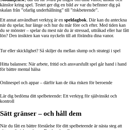
känslor kring spel. Testet ger dig en bild av var du befinner dig på
skalan från ”ofarlig underhållning” till ”riskbeteende”.
Ett annat användbart verktyg är en
speldagbok
. Där kan du anteckna
när du spelar, hur länge och hur du mår före och efter. Med tiden kan
du se mönster – spelar du mest när du är stressad, uttråkad eller har fått
lön? Den insikten kan vara nyckeln till att förändra dina vanor.
Tur eller skicklighet? Så skiljer du mellan slump och strategi i spel
Hitta balansen: När arbete, fritid och ansvarsfullt spel går hand i hand
för bättre mental hälsa
Onlinespel och appar – därför kan de öka risken för beroende
Lär dig bedöma ditt spelbeteende: Ett verktyg för självinsikt och
kontroll
Sätt gränser – och håll dem
När du fått en bättre förståelse för ditt spelbeteende är nästa steg att