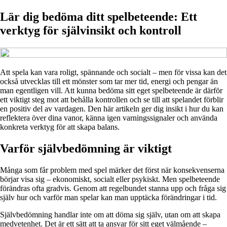
Lär dig bedöma ditt spelbeteende: Ett
verktyg för självinsikt och kontroll
Att spela kan vara roligt, spännande och socialt – men för vissa kan det
också utvecklas till ett mönster som tar mer tid, energi och pengar än
man egentligen vill. Att kunna bedöma sitt eget spelbeteende är därför
ett viktigt steg mot att behålla kontrollen och se till att spelandet förblir
en positiv del av vardagen. Den här artikeln ger dig insikt i hur du kan
reflektera över dina vanor, känna igen varningssignaler och använda
konkreta verktyg för att skapa balans.
Varför självbedömning är viktigt
Många som får problem med spel märker det först när konsekvenserna
börjar visa sig – ekonomiskt, socialt eller psykiskt. Men spelbeteende
förändras ofta gradvis. Genom att regelbundet stanna upp och fråga sig
själv hur och varför man spelar kan man upptäcka förändringar i tid.
Självbedömning handlar inte om att döma sig själv, utan om att skapa
medvetenhet. Det är ett sätt att ta ansvar för sitt eget välmående –