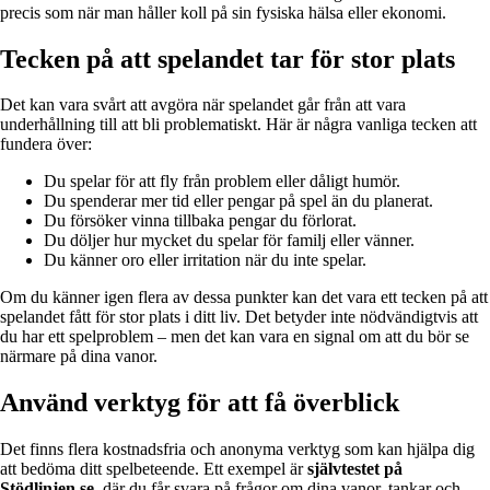
precis som när man håller koll på sin fysiska hälsa eller ekonomi.
Tecken på att spelandet tar för stor plats
Det kan vara svårt att avgöra när spelandet går från att vara
underhållning till att bli problematiskt. Här är några vanliga tecken att
fundera över:
Du spelar för att fly från problem eller dåligt humör.
Du spenderar mer tid eller pengar på spel än du planerat.
Du försöker vinna tillbaka pengar du förlorat.
Du döljer hur mycket du spelar för familj eller vänner.
Du känner oro eller irritation när du inte spelar.
Om du känner igen flera av dessa punkter kan det vara ett tecken på att
spelandet fått för stor plats i ditt liv. Det betyder inte nödvändigtvis att
du har ett spelproblem – men det kan vara en signal om att du bör se
närmare på dina vanor.
Använd verktyg för att få överblick
Det finns flera kostnadsfria och anonyma verktyg som kan hjälpa dig
att bedöma ditt spelbeteende. Ett exempel är
självtestet på
Stödlinjen.se
, där du får svara på frågor om dina vanor, tankar och