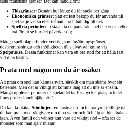
sätta realistiska gränser. Det kan handla om:
Tidsgränser:
Bestäm hur länge du får spela per gång.
Ekonomiska gränser:
Sätt ett fast belopp du får använda till
spel varje vecka eller månad – och håll dig till det.
Spelfria perioder:
Testa att ta en paus från spel i en vecka eller
två för att se hur det påverkar dig.
Många spelbolag erbjuder verktyg som insättningsgränser,
tidsbegränsningar och möjligheten till självavstängning via
Spelpaus.se
. Dessa funktioner kan vara ett bra stöd för att hålla fast
vid dina beslut.
Prata med någon om du är osäker
Att prata om spel kan kännas svårt, särskilt om man skäms över sitt
beteende. Men det är viktigt att komma ihåg att du inte är ensam.
Många upplever perioder då spelandet tar för mycket plats, och det
finns professionell hjälp att få.
Du kan kontakta
Stödlinjen
, en kostnadsfri och anonym stödlinje där
du kan prata med rådgivare om dina vanor och få hjälp att hitta balans
igen. Även familj och vänner kan vara ett viktigt stöd – ofta ser de
mönster som man själv missar.