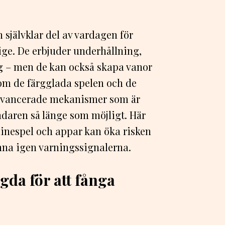
 självklar del av vardagen för
ige. De erbjuder underhållning,
 – men de kan också skapa vanor
m de färgglada spelen och de
a avancerade mekanismer som är
ndaren så länge som möjligt. Här
nlinespel och appar kan öka risken
nna igen varningssignalerna.
gda för att fånga