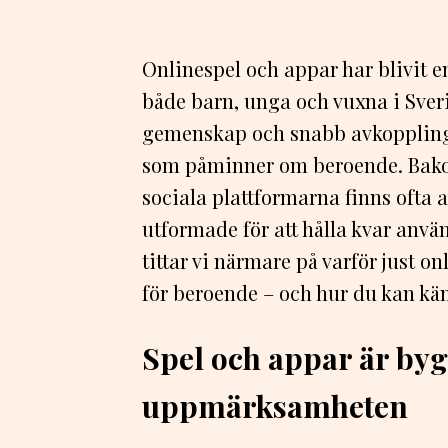
Onlinespel och appar har blivit en
både barn, unga och vuxna i Sver
gemenskap och snabb avkoppling
som påminner om beroende. Bako
sociala plattformarna finns oft
utformade för att hålla kvar anvä
tittar vi närmare på varför just o
för beroende – och hur du kan kä
Spel och appar är byg
uppmärksamheten