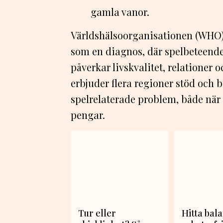
gamla vanor.
Världshälsoorganisationen (WHO)
som en diagnos, där spelbeteende
påverkar livskvalitet, relationer o
erbjuder flera regioner stöd och
spelrelaterade problem, både när 
pengar.
Tur eller
Hitta bal