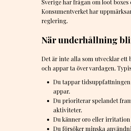
Sverige har frågan om loot boxes d
Konsumentverket har uppmärksam
reglering.
När underhållning bli
Det är inte alla som utvecklar ett
och appar ta över vardagen. Typis
Du tappar tidsuppfattningen 
appar.
Du prioriterar spelandet fram
aktiviteter.
Du känner oro eller irritation
Du försöker minska användnin