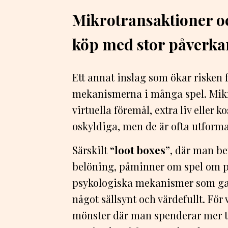
Mikrotransaktioner oc
köp med stor påverka
Ett annat inslag som ökar risken
mekanismerna i många spel. Mikr
virtuella föremål, extra liv eller 
oskyldiga, men de är ofta utform
Särskilt
“loot boxes”
, där man be
belöning, påminner om spel om p
psykologiska mekanismer som ga
något sällsynt och värdefullt. För v
mönster där man spenderar mer ti