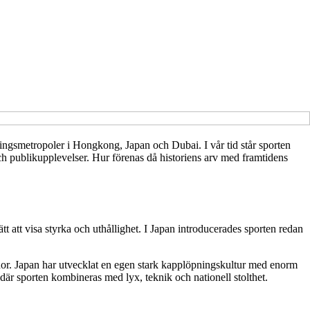
vlingsmetropoler i Hongkong, Japan och Dubai. I vår tid står sporten
l och publikupplevelser. Hur förenas då historiens arv med framtidens
t att visa styrka och uthållighet. I Japan introducerades sporten redan
nor. Japan har utvecklat en egen stark kapplöpningskultur med enorm
är sporten kombineras med lyx, teknik och nationell stolthet.