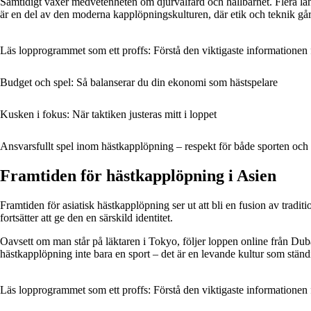
Samtidigt växer medvetenheten om djurvälfärd och hållbarhet. Flera länder
är en del av den moderna kapplöpningskulturen, där etik och teknik går
Läs lopprogrammet som ett proffs: Förstå den viktigaste informationen f
Budget och spel: Så balanserar du din ekonomi som hästspelare
Kusken i fokus: När taktiken justeras mitt i loppet
Ansvarsfullt spel inom hästkapplöpning – respekt för både sporten o
Framtiden för hästkapplöpning i Asien
Framtiden för asiatisk hästkapplöpning ser ut att bli en fusion av tradit
fortsätter att ge den en särskild identitet.
Oavsett om man står på läktaren i Tokyo, följer loppen online från Dub
hästkapplöpning inte bara en sport – det är en levande kultur som ständi
Läs lopprogrammet som ett proffs: Förstå den viktigaste informationen f