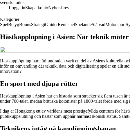
svenska odds
Logga in
Skapa konto
Nyhetsbrev
Kategorier
Spel
Betyg
Bonus
Strategi
Guider
Rent spel
Spelande
Slå vad
Motorsport
Sy
Hästkapplöpning i Asien: När teknik möter
Hästkapplöpning har i århundraden varit en del av Asiens kulturella och
inför en omvandling där teknik, data och digitalisering spelar en allt st
innovation?
En sport med djupa rötter
Hästkapplöpning i Asien har en historia som sträcker sig flera tusen år 
under 700-talet, medan brittiska kolonister på 1800-talet förde med si
I dag är Hongkong ett av världens mest prestigefyllda centrum för häs
publikuppslutning och hästar som uppnår närmast ikonisk status. Samtid
Teknikens intåg på kapplöpningsbanan