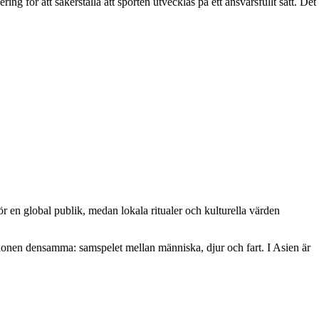
g för att säkerställa att sporten utvecklas på ett ansvarsfullt sätt. Det
för en global publik, medan lokala ritualer och kulturella värden
ationen densamma: samspelet mellan människa, djur och fart. I Asien är