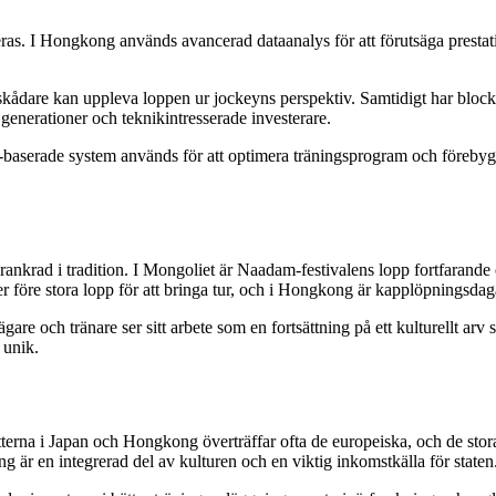
as. I Hongkong används avancerad dataanalys för att förutsäga prestation
 åskådare kan uppleva loppen ur jockeyns perspektiv. Samtidigt har blockk
generationer och teknikintresserade investerare.
 AI-baserade system används för att optimera träningsprogram och före
rankrad i tradition. I Mongoliet är Naadam-festivalens lopp fortfarande 
ler före stora lopp för att bringa tur, och i Hongkong är kapplöpningsdag
are och tränare ser sitt arbete som en fortsättning på ett kulturellt arv 
 unik.
terna i Japan och Hongkong överträffar ofta de europeiska, och de stora
ng är en integrerad del av kulturen och en viktig inkomstkälla för staten