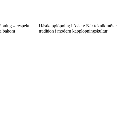
öpning – respekt
Hästkapplöpning i Asien: När teknik möter
na bakom
tradition i modern kapplöpningskultur