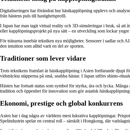
Digitaliseringen har förändrat hur hästkapplöpning upplevs och analyser
från hästens puls till hastighetsprofil.
I Japan har man tagit virtual reality och 3D-simuleringar i bruk, så att
eller kapplöpningsprojekt på nya sätt – en utveckling som lockar yngre 
För tränarna innebär tekniken nya möjligheter. Sensorer i sadlar och
den intuition som alltid varit en del av sporten.
Traditioner som lever vidare
Trots teknikens framfart är hästkapplöpning i Asien fortfarande djupt fö
vidsträckta stäpperna på små, snabba hästar. I Japan utförs shinto-ritua
Hästen har fortsatt status som symbol för styrka, ära och lycka. Många äg
tradition och öppenhet för innovation som gör asiatisk hästkapplöpning
Ekonomi, prestige och global konkurrens
Asien har i dag några av världens mest lukrativa kapplöpningar. Prispot
Spelindustrin spelar en central roll – särskilt i Hongkong, där vadslagni