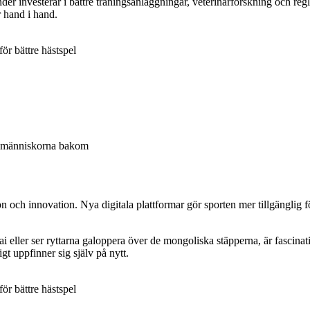
 investerar i bättre träningsanläggningar, veterinärforskning och reglerin
 hand i hand.
ör bättre hästspel
ch människorna bakom
ion och innovation. Nya digitala plattformar gör sporten mer tillgänglig 
ai eller ser ryttarna galoppera över de mongoliska stäpperna, är fascin
gt uppfinner sig själv på nytt.
ör bättre hästspel