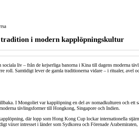
rsa
 tradition i modern kapplöpningskultur
 sociala liv – från de kejserliga banorna i Kina till dagens moderna tä
örre roll. Samtidigt lever de gamla traditionerna vidare – i ritualer, ave
tillbaka. I Mongoliet var kapplöpning en del av nomadkulturen och ett sät
g moderna tävlingsformer till Hongkong, Singapore och Indien.
tkapplöpning, där lopp som Hong Kong Cup lockar internationella stjär
igt växer intresset i länder som Sydkorea och Förenade Arabemiraten, d