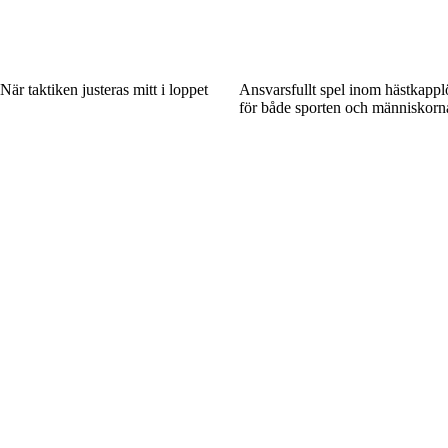
är taktiken justeras mitt i loppet
Ansvarsfullt spel inom hästkappl
för både sporten och människor